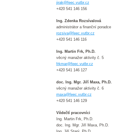
jirak@feec.vutbr.cz
+420 541 146 156
Ing. Zdenka Rozsívalová
administrátor a finanční poradce
rozsiva@feec.vutbr.cz
+420 541 146 116
Ing. Martin Frk, Ph.D.
věcný manažer aktivity č. 5
frkmar@feec.vutbr.cz
+420 541 146 127
doc. Ing. Mgr. Jiří Maxa, Ph.D.
věcný manažer aktivity č. 6
maxa@feec.vutbr.cz
+420 541 146 129
Vědečtí pracovníci
Ing. Martin Frk, Ph.D.
doc. Ing. Mgr. Jiří Maxa, Ph.D.
Ing. Jiří Starý, Ph.D.