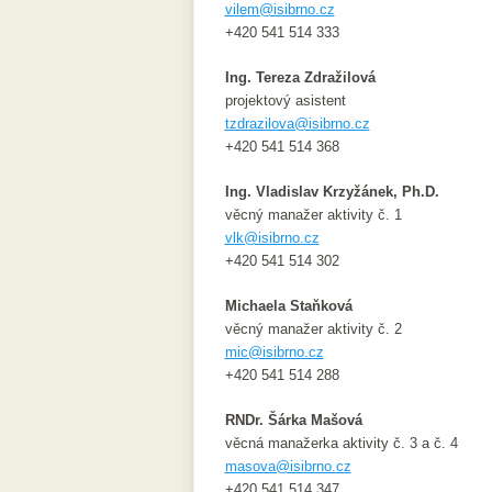
vilem@isibrno.cz
+420 541 514 333
Ing. Tereza Zdražilová
projektový asistent
tzdrazilova@isibrno.cz
+420 541 514 368
Ing. Vladislav Krzyžánek, Ph.D.
věcný manažer aktivity č. 1
vlk@isibrno.cz
+420 541 514 302
Michaela Staňková
věcný manažer aktivity č. 2
mic@isibrno.cz
+420 541 514 288
RNDr. Šárka Mašová
věcná manažerka aktivity č. 3 a č. 4
masova@isibrno.cz
+420 541 514 347