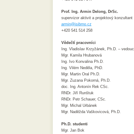
Prof. Ing. Armin Delong, DrSc.
supervizor aktivit a projektový konzultant
armin@isibrno.cz
+420 541 514 258
Vědečtí pracovníci
Ing. Vladislav Krzyžánek, Ph.D. – vedou
Mgr. Kamila Hrubanová
Ing. Ivo Konvalina Ph.D.
Ing. Vilém Neděla, PhD.
Mgr. Martin Oral Ph.D.
Mgr. Zuzana Pokorná, Ph.D.
doc. Ing. Antonín Rek CSc.
RNDr. Jiří Runštuk
RNDr. Petr Schauer, CSc.
Mgr. Michal Urbánek
Mgr. Naděžda Vaškovicová, Ph.D.
Ph.D. studenti
Mgr. Jan Bok