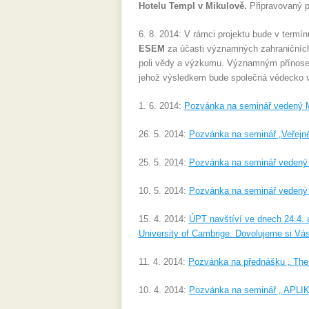
Hotelu Templ v Mikulově.
Připravovaný 
6. 8. 2014: V rámci projektu bude v termí
ESEM
za účasti významných zahraničních 
poli vědy a výzkumu. Významným přínosem 
jehož výsledkem bude společná vědecko 
1. 6. 2014:
Pozvánka na seminář vedený 
26. 5. 2014:
Pozvánka na seminář „Veřej
25. 5. 2014:
Pozvánka na seminář vedený
10. 5. 2014:
Pozvánka na seminář vedený
15. 4. 2014:
ÚPT navštíví ve dnech 24.4. 
University of Cambrige. Dovolujeme si Vá
11. 4. 2014:
Pozvánka na přednášku „ The 
10. 4. 2014:
Pozvánka na seminář „ A