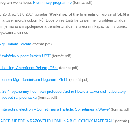
program workshopu:
Preliminary programme
(formát pdf)
nu 26.8. až 31.8.2014 pořádán
Workshop of the Interesting Topics of SEM 
a tuzemských odborníků. Bude příležitostí ke vzájemnému sdílení znalostí
je navázání spolupráce a transfer znalostí s předními kapacitami v oboru,
výzkumná činnost.
Mgr. Janem Bokem
(formát pdf)
né zakázky v podmínkách ÚPT“
(formát pdf)
 doc. Ing. Antonínem Rekem, CSc.
(formát pdf)
 panem Mgr. Dominikem Hegerem, Ph.D.
(formát pdf)
a 25.4. významný host, pan professor Archie Howie z Cavendish Laboratory,
s pozvat na přednášku
(formát pdf)
interacting electron – Sometimes a Particle, Sometimes a Wawe“
(formát pdf
PLIKACCE METOD MRAZOVÉHO LOMU NA BIOLOGICKÝ MATERIÁL“
(formát 