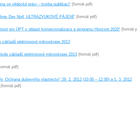
na ve vědecké práci – tvorba publikací“
(formát pdf)
nology Day No4 „ULTRAZVUKOVÉ PÁJENÍ“
(formát pdf)
tosti pro ÚPT v oblasti komercionalizace a programu Horizont 2020“
(formát p
 základů elektronové mikroskopie 2013
kole základů elektronové mikroskopie 2013
(formát pdf)
formát pdf)
„Ochrana duševního vlastnictví“ 29. 2. 2012 (10:00 – 12:00) a 1. 3. 2012
(formát pdf)